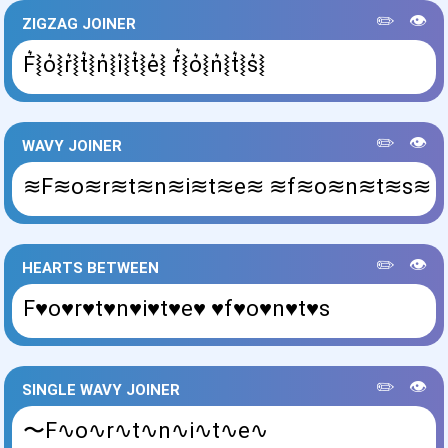
✏️
👁️
ZIGZAG JOINER
F͛⦚o͛⦚r͛⦚t͛⦚n͛⦚i͛⦚t͛⦚e͛⦚ f͛⦚o͛⦚n͛⦚t͛⦚s͛⦚
✏️
👁️
WAVY JOINER
≋F≋o≋r≋t≋n≋i≋t≋e≋ ≋f≋o≋n≋t≋s≋
✏️
👁️
HEARTS BETWEEN
F♥o♥r♥t♥n♥i♥t♥e♥ ♥f♥o♥n♥t♥s
✏️
👁️
SINGLE WAVY JOINER
〜F∿o∿r∿t∿n∿i∿t∿e∿