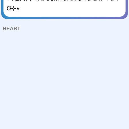
¤⊹٭
HEART