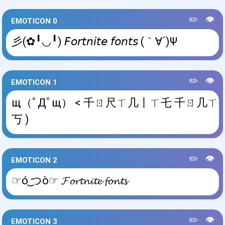
✏️
👁️
EMOTICON 0
彡(✿╹◡╹) 𝘍𝘰𝘳𝘵𝘯𝘪𝘵𝘦 𝘧𝘰𝘯𝘵𝘴 (｀∀´)Ψ
✏️
👁️
EMOTICON 1
щ（ﾟДﾟщ） < 千ㄖ尺ㄒ几丨ㄒ乇 千ㄖ几ㄒ
丂 )
✏️
👁️
EMOTICON 2
☞ó ͜つò☞ 𝓕𝓸𝓻𝓽𝓷𝓲𝓽𝓮 𝓯𝓸𝓷𝓽𝓼
✏️
👁️
EMOTICON 3